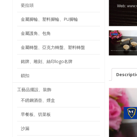
瓷拉頭
金屬腳輪、塑料腳輪、PU腳輪
金屬護角、包角
金屬轉盤、亞克力轉盤、塑料轉盤
銘牌、雕刻、絲印logo名牌
Descripti
鎖扣
工藝品擺設、裝飾
不銹鋼酒壺、煙盒
早餐板、切菜板
沙漏