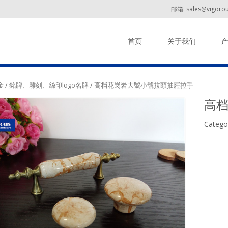
邮箱: sales@vigorou
Skip to content
首页
关于我们
金
/
銘牌、雕刻、絲印logo名牌
/ 高档花岗岩大號小號拉頭抽屜拉手
高
Catego