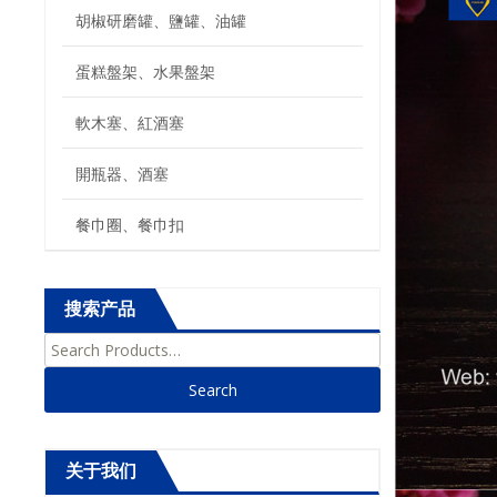
胡椒研磨罐、鹽罐、油罐
蛋糕盤架、水果盤架
軟木塞、紅酒塞
開瓶器、酒塞
餐巾圈、餐巾扣
搜索产品
Search for:
关于我们