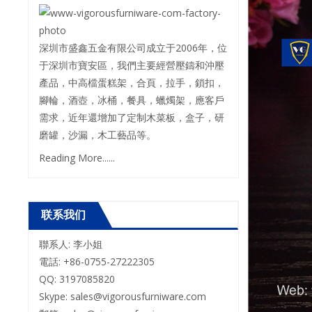
深圳市盛鑫五金有限公司成立于2006年，位
于深圳市寶安區，我們主要經營壓鑄和沖壓
產品，中高檔蛋糕架，合頁，拉手，鎖扣，
腳輪，酒壺，冰桶，餐具，蠟燭架，應客戶
需求，近年還增加了定制木菜板，盒子，研
磨罐，沙漏，木工藝品等。
Reading More......
联系我们
聯系人: 李小姐
電話: +86-0755-27222305
QQ: 3197085820
Skype: sales@vigorousfurniware.com