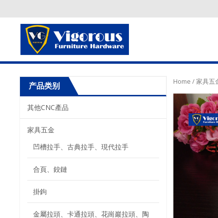
Home
/
家具五
产品类别
其他CNC產品
家具五金
凹槽拉手、古典拉手、現代拉手
合頁、鉸鏈
掛鉤
金屬拉頭、卡通拉頭、花崗巖拉頭、陶