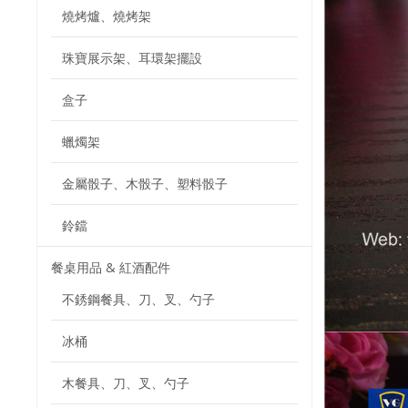
燒烤爐、燒烤架
珠寶展示架、耳環架擺設
盒子
蠟燭架
金屬骰子、木骰子、塑料骰子
鈴鐺
餐桌用品 & 紅酒配件
不銹鋼餐具、刀、叉、勺子
冰桶
木餐具、刀、叉、勺子