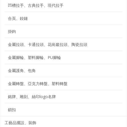
凹槽拉手、古典拉手、現代拉手
合頁、鉸鏈
掛鉤
金屬拉頭、卡通拉頭、花崗巖拉頭、陶瓷拉頭
金屬腳輪、塑料腳輪、PU腳輪
金屬護角、包角
金屬轉盤、亞克力轉盤、塑料轉盤
銘牌、雕刻、絲印logo名牌
鎖扣
工藝品擺設、裝飾