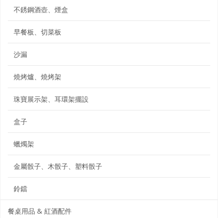
不銹鋼酒壺、煙盒
早餐板、切菜板
沙漏
燒烤爐、燒烤架
珠寶展示架、耳環架擺設
盒子
蠟燭架
金屬骰子、木骰子、塑料骰子
鈴鐺
餐桌用品 & 紅酒配件