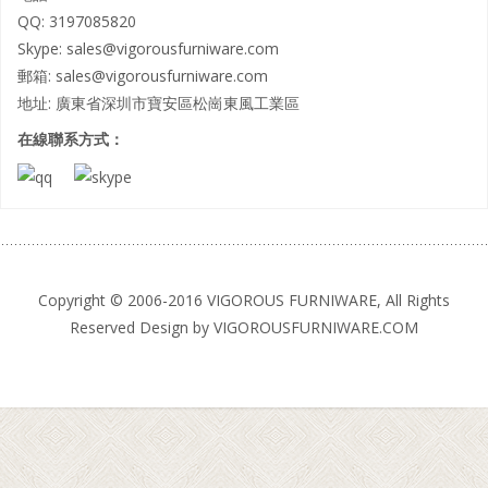
QQ: 3197085820
Skype: sales@vigorousfurniware.com
郵箱:
sales@vigorousfurniware.com
地址: 廣東省深圳市寶安區松崗東風工業區
在線聯系方式：
Copyright © 2006-2016 VIGOROUS FURNIWARE, All Rights
Reserved Design by VIGOROUSFURNIWARE.COM