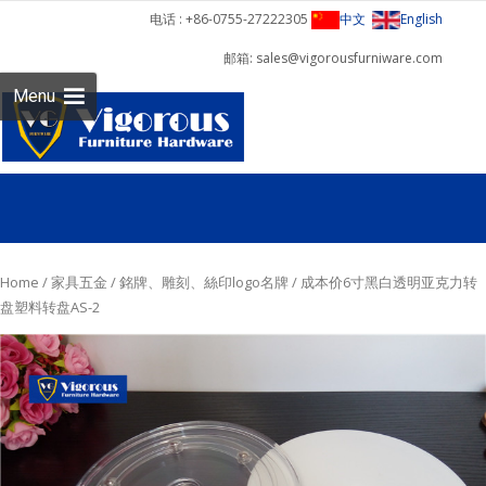
电话 : +86-0755-27222305
中文
English
邮箱: sales@vigorousfurniware.com
Skip 
Menu
cont
Home
/
家具五金
/
銘牌、雕刻、絲印logo名牌
/ 成本价6寸黑白透明亚克力转
盘塑料转盘AS-2