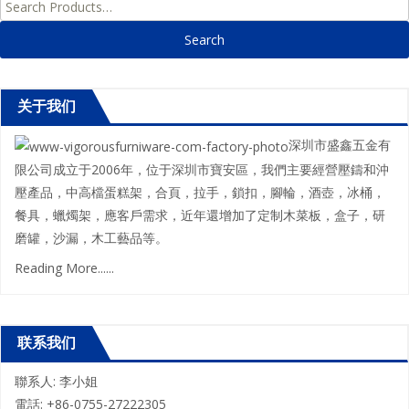
Search for:
关于我们
深圳市盛鑫五金有
限公司成立于2006年，位于深圳市寶安區，我們主要經營壓鑄和沖
壓產品，中高檔蛋糕架，合頁，拉手，鎖扣，腳輪，酒壺，冰桶，
餐具，蠟燭架，應客戶需求，近年還增加了定制木菜板，盒子，研
磨罐，沙漏，木工藝品等。
Reading More......
联系我们
聯系人: 李小姐
電話: +86-0755-27222305