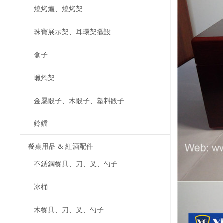
燒烤爐、燒烤架
珠寶展示架、耳環架擺設
盒子
蠟燭架
金屬骰子、木骰子、塑料骰子
鈴鐺
餐桌用品 & 紅酒配件
不銹鋼餐具、刀、叉、勺子
冰桶
木餐具、刀、叉、勺子