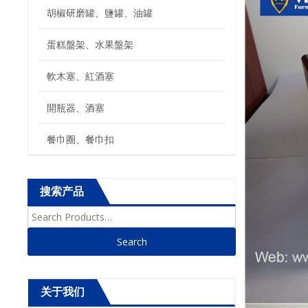
胡椒研磨罐、鹽罐、油罐
蛋糕盤架、水果盤架
軟木塞、紅酒塞
開瓶器、酒塞
餐巾圈、餐巾扣
搜索产品
Search for:
关于我们