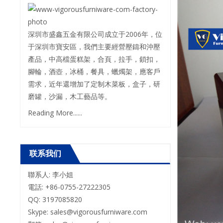
深圳市盛鑫五金有限公司成立于2006年，位
于深圳市寶安區，我們主要經營壓鑄和沖壓
產品，中高檔蛋糕架，合頁，拉手，鎖扣，
腳輪，酒壺，冰桶，餐具，蠟燭架，應客戶
需求，近年還增加了定制木菜板，盒子，研
磨罐，沙漏，木工藝品等。
Reading More......
联系我们
聯系人: 李小姐
電話: +86-0755-27222305
QQ: 3197085820
Skype: sales@vigorousfurniware.com