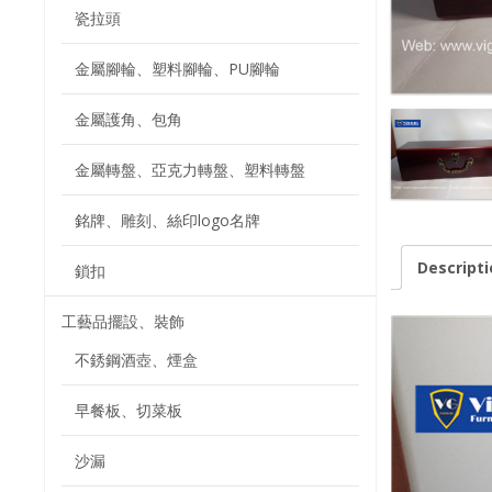
瓷拉頭
金屬腳輪、塑料腳輪、PU腳輪
金屬護角、包角
金屬轉盤、亞克力轉盤、塑料轉盤
銘牌、雕刻、絲印logo名牌
Descripti
鎖扣
工藝品擺設、裝飾
不銹鋼酒壺、煙盒
早餐板、切菜板
沙漏