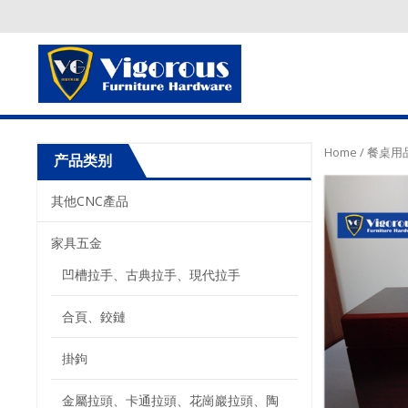
Home
/
餐桌用品
产品类别
其他CNC產品
家具五金
凹槽拉手、古典拉手、現代拉手
合頁、鉸鏈
掛鉤
金屬拉頭、卡通拉頭、花崗巖拉頭、陶