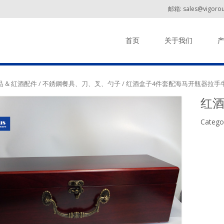
邮箱: sales@vigorou
Skip to content
首页
关于我们
 & 紅酒配件
/
不銹鋼餐具、刀、叉、勺子
/ 红酒盒子4件套配海马开瓶器拉手
红酒
Catego